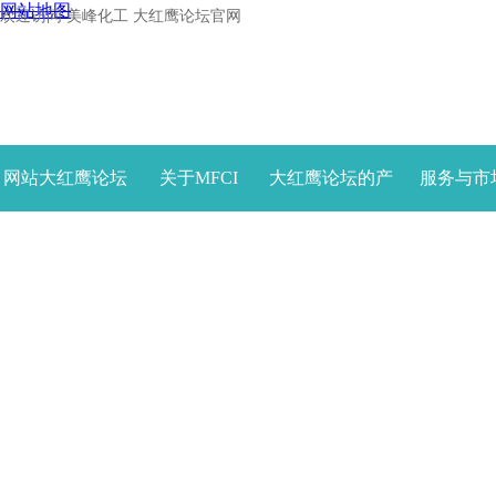
网站地图
欢迎访问 美峰化工 大红鹰论坛官网
网站大红鹰论坛
关于MFCI
大红鹰论坛的产
服务与市
首页
品中心