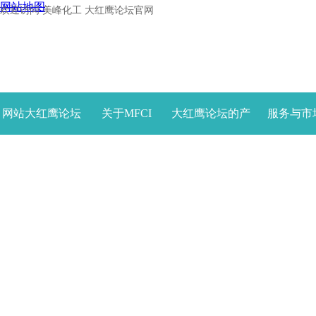
网站地图
欢迎访问 美峰化工 大红鹰论坛官网
网站大红鹰论坛
关于MFCI
大红鹰论坛的产
服务与市
首页
品中心