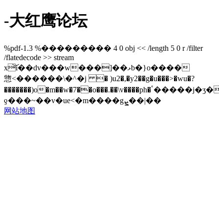
-大红鹰论坛
%pdf-1.3 %��������� 4 0 obj << /length 5 0 r /filter
/flatedecode >> stream
x͝i��dv���w���]��ޅb�}o����
惣<������\�^�j � )u2�,�y2��g�u���>�wu�?
�������)o�m��w�7��o���.��\v����ph�ٴ�����j�ӡ����!
ƍ���~��v�ue<�m����gܨ��|��
网站地图