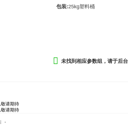
包装:
25kg塑料桶
扫一扫
关注微信公众号
未找到相应参数组，请于后台
大红鹰论坛 copyright © 2018 湖北美峰贸易有限公司 all rights reserved.
,敬请期待
,敬请期待
-
篇