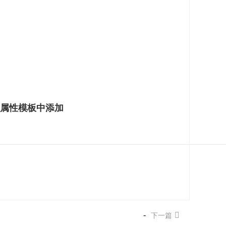
地址：湖北省黄石市湖滨大道天方百花园
1941-4-3#
电话: +86 714 6516706/6516707
属性模板中添加
传真: +86 714 6516705
邮件 :
-
下一篇