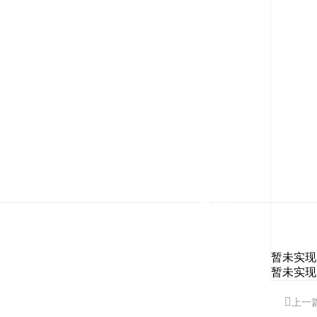
关于mfci
新闻中心
大红鹰论坛的产
可持续发展
品中心
大红鹰论坛的技
服务与市场
术支持
法规认证
人力资源
暂未实现
暂未实现
上一