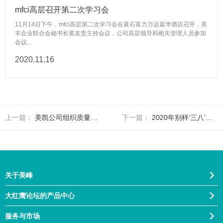
mfci高层召开第二次学习会
11月14日下午，mfci高层第二次学习会在黄石富力万达嘉华酒店召开，美
丰企业联合会秘书长黄友贵主持会议，公司高层领导和相关管理人员参加
会议...
2020.11.16
上一篇：
美凯公司组织质量管理培训
下一篇：
2020年别样‘三八’节 致敬疫情里最美的她们
关于美峰
大红鹰论坛的产品中心
服务与市场