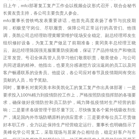
日上午，mfci部署复工复产工作会以视频会议形式召开，联合会秘书
长黄友贵主持，各公司主要负责人参会。
mfci董事长曾铁鸣发表重要讲话，他首先高度表扬了春节与抗疫期
间，积极坚守岗位、尽职履责、保障公司正常运行的高管们。他强
调，美凯公司总经理助理黄耀荣维护现场安全稳定、副总经理邓友生
组织修好设备，为复工复产做足了前期准备；黄冈美丰总经理王晓
云、副总经理陈国强克服重重防疫困难，保证了产品持续生产和物流
正常发货。号召全体高管人员学习他们敬畏职责，敬畏使命，与公司
共同进退的精神。他指出，也要充分感谢想方设法返岗的员工以及同
客户畅通联系的业务员。他提议，各公司应对春节及疫情期间有突出
贡献的人员，给予奖励。
同时，董事长对黄冈美丰和美凯化工的复工复产作出具体部署：一是
要求投入100%精力到疫情防控工作上，严格按照防疫指挥部的各项要
求，确保做好疫情防控和员工防护，竭力降低疫情对生产经营的影
响；二是要求各级管理干部尽量下沉，尽快恢复各个紫外线吸收剂生
产，满足国内外市场防晒原料的供应需求；三是要求每位员工尽责做
好本职工作，全力以赴保持生产经营稳定运行。董事长也明确指示了
美峰化学公司复工，采取现场与居家办公相结合，稳定好客户与市