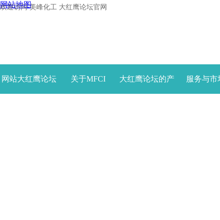
网站地图
欢迎访问 美峰化工 大红鹰论坛官网
网站大红鹰论坛
关于MFCI
大红鹰论坛的产
服务与市
首页
品中心