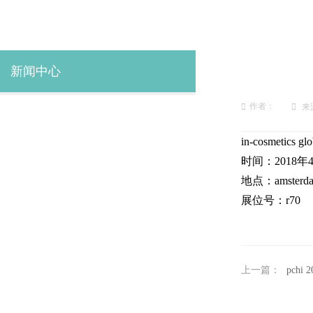
新闻中心
作者：
来
in-cosmeti
时间：2018年4
地点：amsterdam r
展位号：r70
上一篇：
pchi