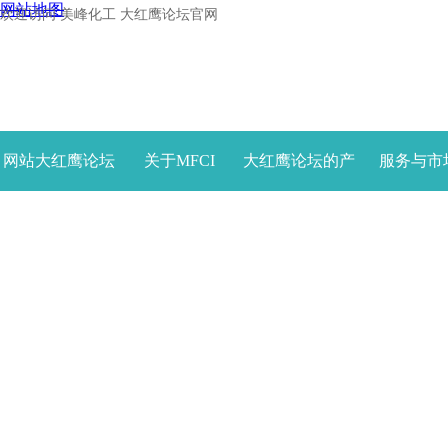
网站地图
欢迎访问 美峰化工 大红鹰论坛官网
网站大红鹰论坛
关于MFCI
大红鹰论坛的产
服务与市
首页
品中心